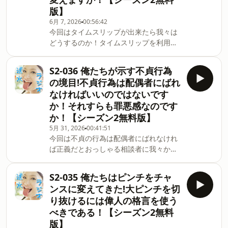
版】
6月 7, 2026
00:56:42
今回はタイムスリップが出来たら我々は
どうするのか！タイムスリップを利用し
てどんなことをすれば得できますか！果
たして徳は出来るのか！どなり:お爺・の
S2-036 俺たちが示す不貞行為
ズボーントークテーマ:コマ本エピソード
の境目!不貞行為は配偶者にばれ
はシーズン2の無料版です。Apple
なければいいのではないです
Podcastのサブスクに登録いただくと毎
か！それすらも罪悪感なのです
週エピソードが届き、公開を終了してい
か！【シーズン2無料版】
たシーズン1のエピソードもアーカイブ
として順次お聴きいただけます。サブス
5月 31, 2026
00:41:51
今回は不貞の行為は配偶者にばれなけれ
クはApple Podcast限定となります。ご
ば正義だとおっしゃる相談者に我々から
登録のうえお楽しみください。番組への
体験したことのない浄化方法を伝授！新
メッセージはこちらか
たな徳の積み方を今日！どなり:洗い魔羅
ら⁠https://forms.gle/uGtvhtGgPuRYRLv17
S2-035 俺たちはピンチをチャ
14世トークテーマ:洗い魔羅14世本エピ
ンスに変えてきた!大ピンチを切
ソードはシーズン2の無料版です。Apple
り抜けるには偉人の格言を使う
Podcastのサブスクに登録いただくと毎
べきである！【シーズン2無料
週エピソードが届き、公開を終了してい
版】
たシーズン1のエピソードもアーカイブ