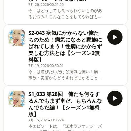
7月 26, 2026
00:51:55
ードが届き、公開を終了していたシーズ
今回はどうしても食べられないものがあ
ン1のエピソードもアーカイブとして順
るお悩み！こんなことをしてやればもう
次お聴きいただけます。サブスクは
食欲が止まらなくなりますよ！作ってし
Apple Podcast限定となります。ご登録
まいなよ！どなり:SK大使のギノトーク
のうえお楽しみください。番組へのメッ
S2-043 病気にかからない俺た
テーマ:体調の悪い隊長本エピソードはシ
セージはこちらか
ちのため！病気になると家族に
ーズン2の無料版です。Apple Podcastの
ら⁠https://forms.gle/uGtvhtGgPuRYRLv17
ばれてしまう！性病にかからず
サブスクに登録いただくと毎週エピソー
楽しむ方法とは【シーズン2無
ドが届き、公開を終了していたシーズン
料版】
1のエピソードもアーカイブとして順次
お聴きいただけます。サブスクはApple
7月 19, 2026
00:50:01
今回は遊びたいだけど病気も怖い！病・
Podcast限定となります。ご登録のうえ
事故・災害からどうすれば助かることが
お楽しみください。番組へのメッセージ
出来るのか！明日の幸せの為に考えてみ
はこちらか
よう！どなり:ぱっぱこ ハメ太郎レビュ
ら⁠https://forms.gle/uGtvhtGgPuRYRLv17
S1_033 第28回 俺たち何をす
ー・トークテーマ:ミナミのツーチョン本
るんでもまず車だ、もちろんな
エピソードはシーズン2の無料版です。
んでもだ編！【シーズン1無料
Apple Podcastのサブスクに登録いただ
版】
くと毎週エピソードが届き、公開を終了
7月 15, 2026
00:36:24
していたシーズン1のエピソードもアー
本エピソードは、『送水ラジオ』シーズ
カイブとして順次お聴きいただけます。