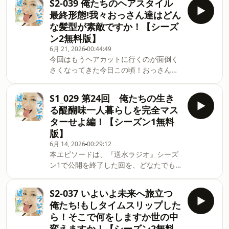
S2-039 俺たちのヘアスタイル
ークテーマ:カシラハツシロ本エピソード
ら⁠https://forms.gle/uGtvhtGgPuRYRLv17
最終形態!我々おっさん達はどん
はシーズン2の無料版です。Apple
な髪型が素敵ですか！【シーズ
Podcastのサブスクに登録いただくと毎
ン2無料版】
週エピソードが届き、公開を終了してい
6月 21, 2026
00:44:49
たシーズン1のエピソードもアーカイブ
今回はもうヘアカットに行くのが面倒く
として順次お聴きいただけます。サブス
さくなってきた今日この頃！おっさん達
クはApple Podcast限定となります。ご
にベストな髪形とは何だと考えてみま
登録のうえお楽しみください。番組への
す！長髪か？単発か？どなり:体位トーク
メッセージはこちらか
S1_029 第24回 俺たちの生き
テーマ:伊勢熊本エピソードはシーズン2
ら⁠https://forms.gle/uGtvhtGgPuRYRLv17
る醍醐味一人暮らしを完全マス
の無料版です。Apple Podcastのサブス
ターせよ編！【シーズン1無料
クに登録いただくと毎週エピソードが届
版】
き、公開を終了していたシーズン1のエ
6月 14, 2026
00:29:12
ピソードもアーカイブとして順次お聴き
本エピソードは、『送水ラジオ』シーズ
いただけます。サブスクはApple
ン1で公開を終了した回を、どなたでも
Podcast限定となります。ご登録のうえ
お聴きいただける無料公開回として再配
お楽しみください。番組へのメッセージ
信しています。（初回配信：2012年）📮
はこちらか
S2-037 いよいよ未来へ旅立つ
番組へのメッセージはこちらか
ら⁠https://forms.gle/uGtvhtGgPuRYRLv17
俺たち!もしタイムスリップした
ら⁠⁠⁠⁠⁠⁠https://forms.gle/uGtvhtGgPuRYRLv17
ら！そこで何をしますか世の中
変えますか！【シーズン2無料