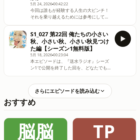
として順次お聴きいただけます。サブス
5月 24, 2026
00:42:22
今回は誰もが経験する人生の大ピンチ！
クはApple Podcast限定となります。ご
それを乗り越えるためには参考にしてほ
登録のうえお楽しみください。番組への
しい文献、偉人がいる！これで確変に入
メッセージはこちらか
っていること必至です！どなり:情熱のタ
ら⁠https://forms.gle/uGtvhtGgPuRYRLv17
S1_027 第22回 俺たちの小さい
ロイモ改めスカトロバジーナ体位トーク
秋、小さい秋、小さい秋見つけ
テーマ:タツノオトシゴ本エピソードはシ
た編【シーズン1無料版】
ーズン2の無料版です。Apple Podcastの
5月 18, 2026
00:23:04
サブスクに登録いただくと毎週エピソー
本エピソードは、『送水ラジオ』シーズ
ドが届き、公開を終了していたシーズン
ン1で公開を終了した回を、どなたでも
1のエピソードもアーカイブとして順次
お聴きいただける無料公開回として再配
お聴きいただけます。サブスクはApple
信しています。（初回配信：2012年）📮
Podcast限定となります。ご登録のうえ
番組へのメッセージはこちらか
お楽しみください。番組へのメッセージ
さらにエピソードを読み込む
ら⁠⁠⁠⁠⁠⁠https://forms.gle/uGtvhtGgPuRYRLv17
はこちらか
おすすめ
ら⁠https://forms.gle/uGtvhtGgPuRYRLv17
脳脳
TP