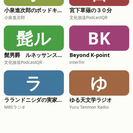
小泉進次郎のポッドキャスト
宮下草薙の３０分
小泉進次郎
文化放送PodcastQR
髭ル
BK
髭男爵 ルネッサンスラジオ
Beyond K-point
文化放送PodcastQR
interfm
ラ
ゆ
ラランドニシダの実家には帰らない
ゆる天文学ラジオ
MBSラジオ
Yuru Tenmon Radio