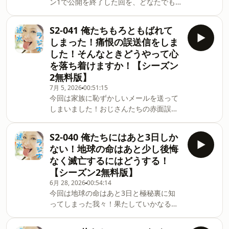
ン1で公開を終了した回を、どなたでも
サブスクはApple Podcast限定となりま
お聴きいただける無料公開回として再配
す。ご登録のうえお楽しみください。番
信しています。（初回配信：2012年）📮
組へのメッセージはこちらか
S2-041 俺たちもろともばれて
番組へのメッセージはこちらか
ら⁠https://forms.gle/uGtvhtGgPuRYRLv17
しまった！痛恨の誤送信をしま
ら⁠⁠⁠⁠⁠⁠⁠https://forms.gle/uGtvhtGgPuRYRLv17
した！そんなときどうやって心
を落ち着けますか！【シーズン
2無料版】
7月 5, 2026
00:51:15
今回は家族に恥ずかしいメールを送って
しまいました！おじさんたちの赤面誤送
信エピソードってありますか！果たして
心はいやせたのか！どなり:ケニー・レギ
S2-040 俺たちにはあと3日しか
ンストークテーマ:パッパコ！ハメ太郎本
ない！地球の命はあと少し後悔
エピソードはシーズン2の無料版です。
なく滅亡するにはどうする！
Apple Podcastのサブスクに登録いただ
【シーズン2無料版】
くと毎週エピソードが届き、公開を終了
6月 28, 2026
00:54:14
していたシーズン1のエピソードもアー
今回は地球の命はあと3日と極秘裏に知
カイブとして順次お聴きいただけます。
ってしまった我々！果たしていかなる作
サブスクはApple Podcast限定となりま
戦を講じて助かろうとするのか！さよう
す。ご登録のうえお楽しみください。番
なら地球よ！どなり:ぱっぱこハメ太郎ト
組へのメッセージはこちらか