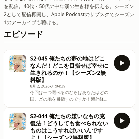
を配信。40代・50代の中年漢の生き様を伝える。シーズン
2として配信再開し、Apple Podcastのサブスクでシーズン
1のアーカイブも聴ける。
エピソード
S2-045 俺たちの夢の地はどこ
なんだ！どこを目指せば幸せに
生きれるのか！【シーズン2無
料版】
8月 2, 2026
01:04:39
今回は一つ選べるのならばあなたはどの
国、どの地を目指すのですか！海外経験
豊富な我々が今日決める住むべき場所は
ここだ！どなり:ジャニーさんの濃厚な
S2-044 俺たちの嫌いなもの克
M!LKトークテーマ:情熱のタロイモ改め
復法！どうしても食べられない
三度の飯よりマン屁好き本エピソードは
ものはこうすればいいんです
シーズン2の無料版です。Apple Podcast
よ！【シーズン2無料版】
のサブスクに登録いただくと毎週エピソ