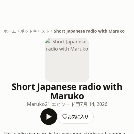
ホーム
ポッドキャスト
Short Japanese radio with Maruko
Short Japanese radio with
Maruko
Maruko
21 エピソード
7月 14, 2026
お気に入り
This radio program is for everyone studying Japanese.