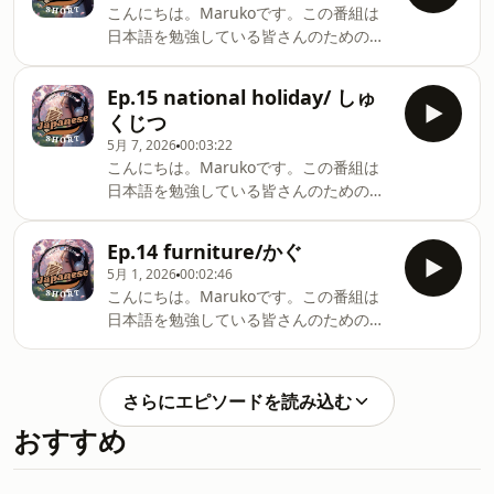
relaxed way, so please listen
こんにちは。Marukoです。この番組は
ね。今日のトピックはホームパーティー
comfortably.Today’s topic is about hair
日本語を勉強している皆さんのためのラ
です。This radio program is for
salon.
ジオです。短い番組なので、皆さんの日
everyone studying Japanese.It's a
課になると嬉しいです。毎回1つのトピ
short program, so I hope it becomes
Ep.15 national holiday/ しゅ
ックについてリラックスしておはなしし
part of your daily routine.Each
くじつ
ます。皆さんもゆっくり聞いてください
episode will cover one topic. I will
5月 7, 2026
00:03:22
ね。今日のトピックは飲み物です。This
speak in a relaxed way, so please
こんにちは。Marukoです。この番組は
radio program is for everyone
listen comfortably.Today’s topic is
日本語を勉強している皆さんのためのラ
studying Japanese.It's a short
about home party.
ジオです。短い番組なので、皆さんの日
program, so I hope it becomes part of
課になると嬉しいです。毎回1つのトピ
your daily routine.Each episode will
Ep.14 furniture/かぐ
ックについてリラックスしておはなしし
cover one topic. I will speak in a
5月 1, 2026
00:02:46
ます。皆さんもゆっくり聞いてください
relaxed way, so please listen
こんにちは。Marukoです。この番組は
ね。今日のトピックは祝日です。This
comfortably.Today’s topic is about
日本語を勉強している皆さんのためのラ
radio program is for everyone
drinks.
ジオです。短い番組なので、皆さんの日
studying Japanese.It's a short
課になると嬉しいです。毎回1つのトピ
program, so I hope it becomes part of
ックについてリラックスしておはなしし
your daily routine.Each episode will
さらにエピソードを読み込む
ます。皆さんもゆっくり聞いてください
cover one topic. I will speak in a
おすすめ
ね。今日のトピックは家具です。This
relaxed way, so please listen
radio program is for everyone
comfortably.Today’s topic is about
studying Japanese.It's a short
national holidays.