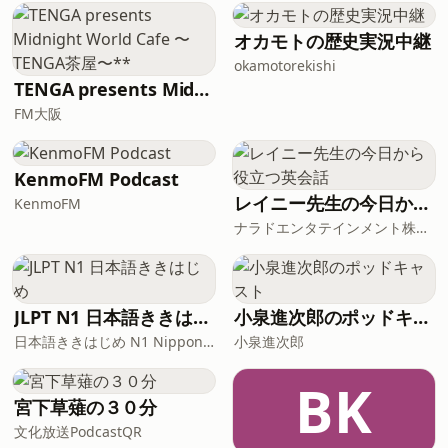
program, so I hope it becomes part of
your daily routine.Each episode will
オカモトの歴史実況中継
cover one topic. I will speak in a
okamotorekishi
relaxed way, so please listen
TENGA presents Midnight World Cafe 〜TENGA茶屋〜**
comfortably.Today’s topic is about
FM大阪
furnitures.
KenmoFM Podcast
レイニー先生の今日から役立つ英会話
KenmoFM
ナラドエンタテインメント株式会社
JLPT N1 日本語ききはじめ
小泉進次郎のポッドキャスト
日本語ききはじめ N1 Nippon KiKi Hajime
小泉進次郎
BK
宮下草薙の３０分
文化放送PodcastQR