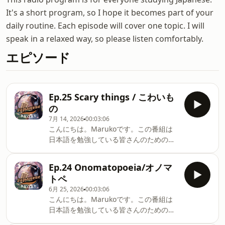
It's a short program, so I hope it becomes part of your
daily routine. Each episode will cover one topic. I will
speak in a relaxed way, so please listen comfortably.
エピソード
Ep.25 Scary things / こわいも
の
7月 14, 2026
00:03:06
こんにちは。Marukoです。この番組は
日本語を勉強している皆さんのためのラ
ジオです。短い番組なので、皆さんの日
課になると嬉しいです。毎回1つのトピ
Ep.24 Onomatopoeia/オノマ
ックについてリラックスしておはなしし
トペ
ます。皆さんもゆっくり聞いてください
6月 25, 2026
00:03:06
ね。今日のトピックはこわいものです。
こんにちは。Marukoです。この番組は
This radio program is for everyone
日本語を勉強している皆さんのためのラ
studying Japanese.It's a short
ジオです。短い番組なので、皆さんの日
program, so I hope it becomes part of