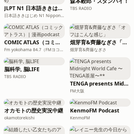
森本毅郎・スタンバイ！
JLPT N1 日本語ききはじめ
TBS RADIO
日本語ききはじめ N1 Nippon KiKi Hajime
COMIC ATLAS（コミックアトラス）| 漫画podcast
畑芽育&齊藤なぎさ「オフはこんな感じ」
Fm yokohama 84.7（FMヨコハマ）
畑芽育&齊藤なぎさ
脳科学, 脳LIFE
TBS RADIO
TENGA presents Midnight World Cafe 〜TENGA茶屋〜**
FM大阪
オカモトの歴史実況中継
KenmoFM Podcast
okamotorekishi
KenmoFM