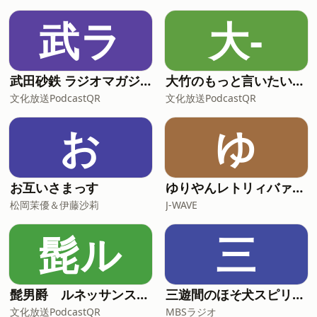
⁠https://tvasahipod.shop2.makeshop.jp/view/catego
る理由／永野が惹かれ
五月病を感じやすい芝／永野「ネタなん
武ラ
大-
て出来なくていいと思った」／ベテラン
芸能人は楽しそう／諦めてない人は楽し
めていない／年上を見て不安になる／ナ
ルシズムも大事／職業選択を異常に間違
武田砂鉄 ラジオマガジン「ラジマガエッセイ」
大竹のもっと言いたい放題 - 大竹まこと ゴールデンラジオ！
えた永野／永野持ち込み「西暦何年に、
文化放送PodcastQR
文化放送PodcastQR
どの国で生まれたかった？」／関西か東
京で生まれたかった／ストレ
お
ゆ
お互いさまっす
ゆりやんレトリィバァの最近どう？
松岡茉優＆伊藤沙莉
J-WAVE
髭ル
三
髭男爵 ルネッサンスラジオ
三遊間のほそ犬スピリッツ
文化放送PodcastQR
MBSラジオ