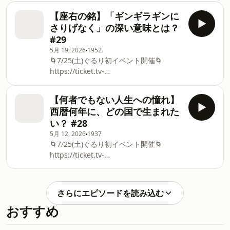
ンブラー・キャップ／お悩み相談「楽し
&nbsp; 🌀8/5(水)イベントアーカイブ配
んだもん勝ち！」／アメリカで暮らす専
【座右の銘】「ギンギラギンに
信チケット販売🌀 ⁠https://www.tv-
業主婦「仕事をせず、透明人間のようで
さりげなく」の深い意味とは？
asahi.co.jp/douga_mv/gururi-
寂しい」／生きてる手応えがほしい？／
#29
event2026/ ★ぐるり公式グッズ販売中
バイトを辞めた時期に病んでしまった芝
5月 19, 2026
1952
★
／囲われてる感は苦しい／やっぱりサー
🌀7/25(土)ぐるり初イベント開催🌀
⁠https://tvasahipod.shop2.makeshop.jp/view/catego
フィンをやるのがいい／仕事と
⁠https://ticket.tv-
ゴールデンウィークは体調不良に／洋楽
asahi.co.jp/ex/project/gururi_tomawari⁠
を聴いて泣ける永野／レッチリ・CHAGE
&nbsp; 🌀8/5(水)イベントアーカイブ配
and ASKA／サザンオールスターズで泣
【何者でもない人生への憧れ】
信チケット販売🌀 ⁠https://www.tv-
く／新コーナー「抱きしめたい！」／人
西暦何年に、どの国で生まれた
asahi.co.jp/douga_mv/gururi-
の優しさに触れたい／今更 趣味を始める
い？ #28
event2026/ ★ぐるり公式グッズ販売中
なら何を始めたい？／無趣味の芝／ゴル
5月 12, 2026
1937
★
フを趣味にできる？／おじさんっぽいこ
🌀7/25(土)ぐるり初イベント開催🌀
⁠https://tvasahipod.shop2.makeshop.jp/view/catego
とが嫌じゃな
⁠https://ticket.tv-
永野初監督「MAD MASK」南米最大級の
asahi.co.jp/ex/project/gururi_tomawari⁠
映画祭で快挙！／永野、男闘呼組にお祝
&nbsp; 🌀8/5(水)イベントアーカイブ配
いされて大興奮／芝、大河ドラマ「逆賊
信チケット販売🌀 ⁠https://www.tv-
の幕臣」に出演決定／剣術の稽古をする
さらにエピソードを読み込む
asahi.co.jp/douga_mv/gururi-
日々／親戚、喜ぶよ！！／座右の銘を聞
おすすめ
event2026/ ★ぐるり公式グッズ販売中
かせてくれ！／座右の銘がない永野／芝
★
「ギンギラギンにさりげなく」に惹かれ