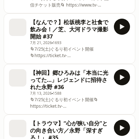
信チケット販売🌀⁠⁠ https://www.tv-
ない／コーナー「漫画の世界に転生する
asahi.co.jp/douga_mv/gururi-
なら！」／漫画の読み方がわからない少
event2026/⁠⁠ 初イベントありがとうござ
年時代／面白い言葉で喋る友達／漫画も
【なんで？】松坂桃李と社食で
いました！／最近フェーズが変わってき
ゲームもやらない2人／ゲームセンター
飲み会！／芝、大河ドラマ撮影
た自覚／ブレーキのない軽2速／郷さん
の緊張感／「銀牙 -流れ星 銀-」のシビれ
開始 #37
との出会いは大きい／芝が喪主を務めて
る世界／犬だから読まなかったことを後
7月 21, 2026
1693
感じたこと／M-1取るやつより喪主の方
悔／犬を描く漫画家・高橋よしひろ先生
🌀7/25(土)ぐるり初イベント開催
がすごい／芸人ぽんぽことラジオで共演
／闘牛に参加する闘犬・紅桜／ジャンプ
🌀⁠https://ticket.tv-
／賞レース以前の可笑しさ／懐かしさに
黄金期の影響／仁義なき犬／「犬」と書
asahi.co.jp/ex/project/gururi_tomawari⁠
惹かれる永野／隙間なく働きたい気持ち
いて“オトコ”と読む／永野の地元・宮崎
&nbsp; 🌀8/5(水)イベントアーカイブ配
がない／仕事終わりに家に帰りたいと思
が舞台の漫画／東村アキコ「かくかくし
【神回】郷ひろみは「本当に光
信チケット販売🌀⁠https://www.tv-
うようになった／Tシャツのプリントや
かじ
ってた…」レジェンドに招待さ
asahi.co.jp/douga_mv/gururi-
らない？／芸能界をパッと辞める人の気
れた永野 #36
event2026/⁠ 大河ドラマの撮影が始まっ
持ちがわかる／テレビについての怒り／
7月 13, 2026
1588
た芝／「リハーサルは浴衣で」／10年前
コーナー「抱きしめたい！」／なんのア
🌀7/25(土)ぐるり初イベント開催🌀
にNHKで見かけた中谷美紀／宅麻伸につ
ピールもない気遣い／永野が電車で出会
https://ticket.tv-
く役／中村雅俊＝ふれあい／撮影本当に
った素敵な人／不良っぽいけど良いやつ
asahi.co.jp/ex/project/gururi_tomawari
楽しい？／松坂桃李・青木崇高・高橋光
／本当にカッコイイを貫く／茶化さない
&nbsp; 🌀8/5(水)イベントアーカイブ配
臣とのLINEグループ／出演者と社食で飲
方が誠実／もういいよ冷笑は／偽善の気
【トラウマ】“心が狭い自分”と
信チケット販売🌀https://www.tv-
み会する芝／大河の監督もぐるりを観て
遣いはダメ／中
の向き合い方／永野「深すぎ
asahi.co.jp/douga_mv/gururi-
くれている／対等に接してくれる大河俳
る！」 #35
event2026/ 郷ひろみのコンサートに行