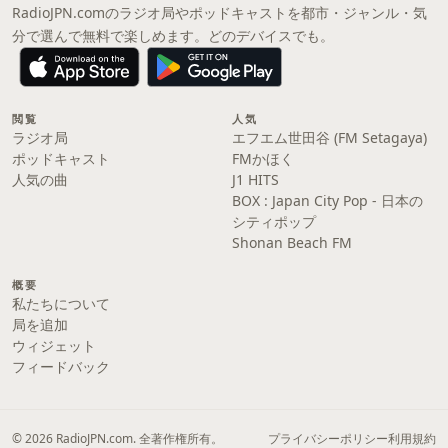
RadioJPN.comのラジオ局やポッドキャストを都市・ジャンル・気
分で選んで無料で楽しめます。どのデバイスでも。
閲覧
人気
ラジオ局
エフエム世田谷 (FM Setagaya)
ポッドキャスト
FMかほく
人気の曲
J1 HITS
BOX : Japan City Pop - 日本の
シティポップ
Shonan Beach FM
概要
私たちについて
局を追加
ウィジェット
フィードバック
© 2026 RadioJPN.com. 全著作権所有。
プライバシーポリシー
利用規約