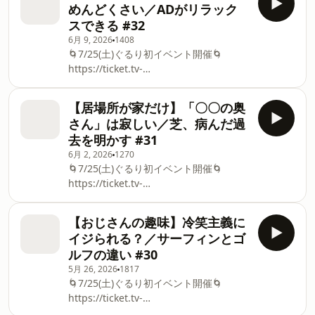
われても一人がいい／リモートの時代で
めんどくさい／ADがリラック
asahi.co.jp/douga_mv/gururi-
「会わなくていい理由」ができた／みん
スできる #32
event2026/ ★ぐるり公式グッズ販売中
なと楽しくできる人は羨ましい／葬式で
6月 9, 2026
1408
★
実家に帰って思ったこと／ぐるり初イベ
🌀7/25(土)ぐるり初イベント開催🌀
⁠⁠⁠https://tvasahipod.shop2.makeshop.jp/view/category
ント一般チケット販売中！ ★ぐるり公式
⁠https://ticket.tv-
サッカーW杯の真っ只中！／永野、スポ
グッズ販売中★ ⁠⁠⁠⁠⁠https://tvasahipod
asahi.co.jp/ex/project/gururi_tomawari⁠
ーツに興味がない理由／性格を形成した
&nbsp; 🌀8/5(水)イベントアーカイブ配
幼少期／芝、実は大学に行ってました／
【居場所が家だけ】「〇〇の奥
信チケット販売🌀 ⁠https://www.tv-
日韓W杯よりサバイバーを見てた／永
さん」は寂しい／芝、病んだ過
asahi.co.jp/douga_mv/gururi-
野、映画「水のないプール」を観て気づ
去を明かす #31
event2026/ ★ぐるり公式グッズ販売中
いたこと／本当に気が小さい永野／新企
6月 2, 2026
1270
★
画「抱きしめたい！」／思わず「抱きし
🌀7/25(土)ぐるり初イベント開催🌀
⁠⁠https://tvasahipod.shop2.makeshop.jp/view/categor
めたい！」と思うほど
⁠https://ticket.tv-
芝、大河ドラマ「逆賊の幕臣」で朝比奈
asahi.co.jp/ex/project/gururi_tomawari⁠
昌広を演じる／色気のある役でファン増
&nbsp; 🌀8/5(水)イベントアーカイブ配
える？／誰かのグッズを集めたことあ
【おじさんの趣味】冷笑主義に
信チケット販売🌀 ⁠https://www.tv-
る？／芝持ち込み「年上と年下どっちが
イジられる？／サーフィンとゴ
asahi.co.jp/douga_mv/gururi-
得意？」／芝、弟分ぐらいの立ち位置が
ルフの違い #30
event2026/ ★ぐるり公式グッズ販売中
楽／スタッフと話してる時は、居心地が
5月 26, 2026
1817
★
いい／ADさん相手がリラックスできる／
🌀7/25(土)ぐるり初イベント開催🌀
https://tvasahipod.shop2.makeshop.jp/view/catego
他業種の方と話す／自分
⁠https://ticket.tv-
公式グッズを販売開始！／Tシャツ・タ
asahi.co.jp/ex/project/gururi_tomawari⁠