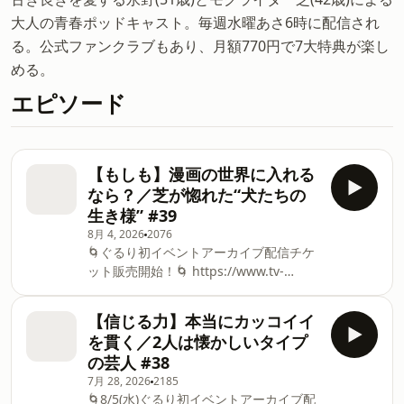
大人の青春ポッドキャスト。毎週水曜あさ6時に配信され
る。公式ファンクラブもあり、月額770円で7大特典が楽し
める。
エピソード
【もしも】漫画の世界に入れる
なら？／芝が惚れた“犬たちの
生き様” #39
8月 4, 2026
2076
🌀ぐるり初イベントアーカイブ配信チケ
ット販売開始！🌀⁠⁠⁠⁠ ⁠https://www.tv-
asahi.co.jp/douga_mv/gururi-
event2026/⁠⁠⁠ 女性ファンに好評な番組／
【信じる力】本当にカッコイイ
ヒヨコが並んで喋ってる／番組サムネイ
を貫く／2人は懐かしいタイプ
ル撮影の裏話／遠回りした2人だから聞
の芸人 #38
ける／大河俳優と科学番組MCの2人／2
7月 28, 2026
2185
人は男おばさん？／急にタバコ止めそう
🌀8/5(水)ぐるり初イベントアーカイブ配
／ラッセンのネタは喫煙者だったらでき