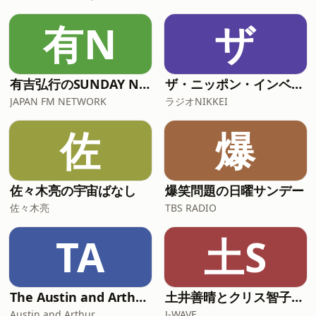
有N
ザ
有吉弘行のSUNDAY NIGHT DREAMER
ザ・ニッポン・インベストメント
JAPAN FM NETWORK
ラジオNIKKEI
佐
爆
佐々木亮の宇宙ばなし
爆笑問題の日曜サンデー
佐々木亮
TBS RADIO
TA
土S
The Austin and Arthur Show｜生の英会話
土井善晴とクリス智子が料理を哲学するポッドキャスト supported by ZOJIRUSHI
Austin and Arthur
J-WAVE