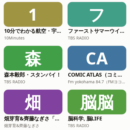
Substack 日本人ユーザー激増* 未来に備
1
フ
えるために今を消費する生き方* 将来が
確実にやってくるとは限らない* 病に対
して備えるのではなく予防する* 数年先
を想定して現在を生きる This is a
10分でわかる航空・宇宙ニュース
ファーストサマーウイカのとん・じん・ち！
public episode. If you'd like to discuss
10Minutes
TBS RADIO
this with other subscribers or get
access to bonus episodes, visit y
森
CA
森本毅郎・スタンバイ！
COMIC ATLAS（コミックアトラス）| 漫画podcast
TBS RADIO
Fm yokohama 84.7（FMヨコハマ）
畑
脳脳
畑芽育&齊藤なぎさ「オフはこんな感じ」
脳科学, 脳LIFE
畑芽育&齊藤なぎさ
TBS RADIO