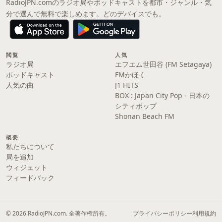
RadioJPN.comのラジオ局やポッドキャストを都市・ジャンル・気
分で選んで無料で楽しめます。どのデバイスでも。
閲覧
人気
ラジオ局
エフエム世田谷 (FM Setagaya)
ポッドキャスト
FMかほく
人気の曲
J1 HITS
BOX : Japan City Pop - 日本の
シティポップ
Shonan Beach FM
概要
私たちについて
局を追加
ウィジェット
フィードバック
© 2026 RadioJPN.com. 全著作権所有。
プライバシーポリシー
利用規約