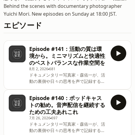
Behind the scenes with documentary photographer
Yuichi Mori. New episodes on Sunday at 18:00 JST.
エピソード
Episode #141：活動の質は環
境から。ミニマリズムと快適性
のベストバランスな作業空間を
8月 2, 2026
681
ドキュメンタリー写真家・森佑一が、活
動の裏側や日々の思考を声で記録するポ
ッドキャストです。各種プラットホーム
で配信中。🎙️ Spotify・Apple Podcasts・
Episode #140：ポッドキャス
Substack Podcastニュースレターでは、
トの勧め。音声配信を継続する
中東を始め世界各地の紛争地を巡り、現
ための工夫あれこれ
地で見てきたリアリティを写真や文章で
7月 26, 2026
697
記録しています。✉️ ニュースレターサイ
ドキュメンタリー写真家・森佑一が、活
ト今回の見出し* 執筆が捗らない今日こ
動の裏側や日々の思考を声で記録するポ
の頃* 作業環境とルーティンの見直し*