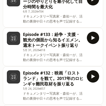
ージのやりとりを最小化して自
心に世界各地の紛争地を巡り、現地で見
episode. If you'd like to discuss this
分時間を最大化
てきたリアリティを写真や文で記録して
with other subscribers or get access
6月 7, 2026
704
います。✉️ ニュースレターサイト今回の
to bonus episodes, visit
ドキュメンタリー写真家・森佑一が、活
見出し* 7月3〜12日開催！トウキョウド
yuichimori.substack.com/
動の裏側や日々の思考を声で記録するポ
キメンタリーフォト2026* 第2回イエメ
ッドキャストです。日曜18時配信。🎙️
ンランチ会振り返り* 2017年のフィリピ
Spotify・Apple Podcasts・Substack
ン留学時代* 落第からフリーランス活動
Episode #133：紛争・支援・
Podcastニュースレターでは、中東を中
へ* 東南アジア渡航で胃腸が心配 This is
観光の側面から知るイエメン。
心に世界各地の紛争地を巡り、現地で見
a public episode. If you'd like to
週末トークイベント振り返り
てきたリアリティを写真や文で記録して
discuss this with other subscribers or
5月 31, 2026
818
います。✉️ ニュースレターサイト今回の
get access to bonus episodes, visit
ドキュメンタリー写真家・森佑一が、活
見出し* 6月1〜30日開催！写真展「私た
yuichimori.substac
動の裏側や日々の思考を声で記録するポ
ちと繋がっている中東〜イスラエルとパ
ッドキャストです。日曜18時配信。🎙️
レスチナ〜」＠愛媛銀行 松前支店* 意外
Spotify・Apple Podcasts・Substack
と時間と労力を要するメッセージのやり
Episode #132：映画「ロスト
Podcastニュースレターでは、中東を中
取り* 社交辞令的メッセージならしない
ランド」を観て。2017年のロヒ
心に世界各地の紛争地を巡り、現地で見
方が良い* 自分のメッセージルールを設
ンギャ難民取材を振り返る
てきたリアリティを写真や文で記録して
定する* 「自己完結型」は諸刃の剣 This
5月 24, 2026
857
います。✉️ ニュースレターサイト今回の
is a public episode. If you'd like to
ドキュメンタリー写真家・森佑一が、活
見出し* ニュースレター配信の方針変更*
discuss this with other subscribers or
動の裏側や日々の思考を声で記録するポ
YouTubeの運用を終了しました* 週末イ
get access to bonus
ッドキャストです。日曜18時配信。🎙️
エメントークイベント振り返り* 紛争・