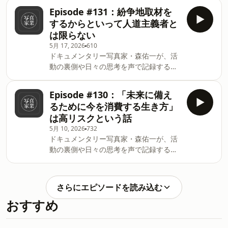
Spotify・Apple Podcasts・Substack
支援・観光の側面から知るイエメン* JVC
Episode #131：紛争地取材を
Podcastニュースレターでは、中東を中
のイエメン支援事業について This is a
するからといって人道主義者と
心に世界各地の紛争地を巡り、現地で見
public episode. If you'd like to discuss
は限らない
てきたリアリティを写真や文で記録して
this with other subscribers or get
5月 17, 2026
610
います。✉️ ニュースレターサイト今回の
access to bonus episodes, visit
ドキュメンタリー写真家・森佑一が、活
見出し* 5月29日開催！イエメンオンラ
yuichimori.substack.
動の裏側や日々の思考を声で記録するポ
イン写真展＆ツアー* 国境なき医師団
ッドキャストです。日曜18時配信。🎙️
「ロストランド」上映アフタートーク*
Spotify・Apple Podcasts・Substack
ロヒンギャの子役の自然な演技力* 社会
Episode #130：「未来に備え
Podcastニュースレターでは、中東を中
問題をフィクションで伝える意味* 新畑
るために今を消費する生き方」
心に世界各地の紛争地を巡り、現地で見
克也・ジアヒーロー写真展「ROHINGYA
は高リスクという話
てきたリアリティを写真や文で記録して
LIVES」* 2017年ロヒンギャ難民取材
5月 10, 2026
732
います。✉️ ニュースレターサイト今回の
This is a public episode. If you'd like
ドキュメンタリー写真家・森佑一が、活
見出し* 8月9日開催！イエメン料理＆コ
to discuss this with other subscribers
動の裏側や日々の思考を声で記録するポ
ーヒーイベント* サポートメンバー限定
or get access to
ッドキャストです。日曜18時配信。🎙️
コンテンツ* 自己と他者の認識のズレ*
Spotify・Apple Podcasts・Substack
紛争地取材をするが人道主義者ではない
Podcastニュースレターでは、中東を中
* 結びつけられがちな活動と人格* 認識
さらにエピソードを読み込む
心に世界各地の紛争地を巡り、現地で見
のズレの解消 This is a public episode.
おすすめ
てきたリアリティを写真や文で記録して
If you'd like to discuss this with other
います。✉️ ニュースレターサイト今回の
subscribers or get access to bonus
見出し* イエメン滞在記【Vol.4】配信*
episodes, visit yuichimori.su