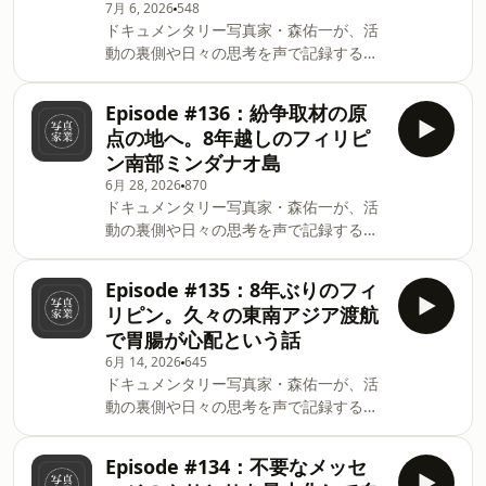
7月 6, 2026
548
記録しています。✉️ ニュースレターサイ
this with other subscribers or get
ドキュメンタリー写真家・森佑一が、活
ト今回の見出し* 8月8〜23日開催！国境
access to bonus episodes, visit yuich
動の裏側や日々の思考を声で記録するポ
なき医師団 JOURNEY TO YEMEN* トウ
ッドキャストです。各種プラットホーム
キョウドキュメンタリーフォト 2026 無
で配信中。🎙️ Spotify・Apple Podcasts・
事終了* ポッドキャスト日曜配信から不
Episode #136：紛争取材の原
Substack Podcastニュースレターでは、
定期配信へ* ノートとペンで記録するこ
点の地へ。8年越しのフィリピ
中東を始め世界各地の紛争地を巡り、現
との価値* 記録を自身に落とし込む作業*
ン南部ミンダナオ島
地で見てきたリアリティを写真や文章で
外部記録メディアを多用することの弊害
6月 28, 2026
870
記録しています。✉️ ニュースレターサイ
This is a public episode. If you'd like
ドキュメンタリー写真家・森佑一が、活
ト今回の見出し* 7月3〜12日開催！トウ
to discuss this with other subscribers
動の裏側や日々の思考を声で記録するポ
キョウドキメンタリーフォト2026* ウク
or get a
ッドキャストです。日曜18時配信。🎙️
ライナ展示内容紹介* 龍神孝介さんが見
Spotify・Apple Podcasts・Substack
たウクライナ* 数年経過した現地の変化
Episode #135：8年ぶりのフィ
Podcastニュースレターでは、中東を中
について* 活動領域を限定するフェーズ
リピン。久々の東南アジア渡航
心に世界各地の紛争地を巡り、現地で見
に This is a public episode. If you'd
で胃腸が心配という話
てきたリアリティを写真や文で記録して
like to discuss this with other
6月 14, 2026
645
います。✉️ ニュースレターサイト今回の
subscribers or get access to bonus
ドキュメンタリー写真家・森佑一が、活
見出し* 7月3〜12日開催！トウキョウド
episodes, visit yuichimori.sub
動の裏側や日々の思考を声で記録するポ
キメンタリーフォト2026* 現地で飲み過
ッドキャストです。日曜18時配信。🎙️
ぎて配信を失念* マニラ留学とマラウィ
Spotify・Apple Podcasts・Substack
の戦い* 40年に渡る内戦の歴史* 8年越し
Episode #134：不要なメッセ
Podcastニュースレターでは、中東を中
のミンダナオ島取材 This is a public