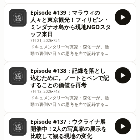
ッドキャストです。各種プラットホーム
カフェ作業から自宅作業へ* 環境整備へ
で配信中。🎙️ Spotify・Apple Podcasts・
の投資の重要性* ミニマリズムと快適性
Episode #139：マラウィの
Substack Podcastニュースレターでは、
のバランス This is a public episode. If
人々と東京観光！フィリピン・
中東を始め世界各地の紛争地を巡り、現
you'd like to discuss this with other
ミンダナオ島から現地NGOスタ
地で見てきたリアリティを写真や文章で
subscribers or get access to bonus
ッフ来日
記録しています。✉️ ニュースレターサイ
episodes, visit
7月 21, 2026
754
ト今回の見出し* 【9月2〜5日開催】フ
yuichimori.substack.com/subscrib
ドキュメンタリー写真家・森佑一が、活
ォトジャーナリズム展三重 2026 in 津リ
動の裏側や日々の思考を声で記録するポ
ージョンプラザ* ポッドキャスト配信を
ッドキャストです。各種プラットホーム
続けるために* 継続するためのハードル
で配信中。🎙️ Spotify・Apple Podcasts・
を下げる工夫* 週一配信の習慣化が継続
Episode #138：記録を落とし
Substack Podcastニュースレターでは、
の鍵* 最低限の音質や聞きやすさを確保*
込むために。ノートとペンで記
中東を始め世界各地の紛争地を巡り、現
音声メディアの価値を再確認 This is a
することの価値を再考
地で見てきたリアリティを写真や文章で
public episode. If you'd like to discuss
7月 13, 2026
748
記録しています。✉️ ニュースレターサイ
this with other subscribers or get
ドキュメンタリー写真家・森佑一が、活
ト今回の見出し* ミンダナオ島マラウィ
access to bo
動の裏側や日々の思考を声で記録するポ
のNGOメンバー来日* ムスリムコミュニ
ッドキャストです。各種プラットホーム
ティやハラールショップ探し* 13人の大
で配信中。🎙️ Spotify・Apple Podcasts・
所帯で電車移動はカオス* フィリピンの
Episode #137：ウクライナ展
Substack Podcastニュースレターでは、
パサロボン（お土産）文化* マラウィの
開催中！2人の写真家の展示を
中東を始め世界各地の紛争地を巡り、現
人々と交流を深めた数日間 This is a
比較して観る現地の変化
地で見てきたリアリティを写真や文章で
public episode. If you'd like to discuss