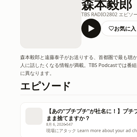
森本毅郎
TBS RADIO
2802 エピソ
お気に入
森本毅郎と遠藤泰子がお送りする、首都圏で最も聴
人に話したくなる情報が満載。TBS Podcastで
に異なります。
エピソード
【あの“プチプチ”が社名に！】プ
まま捨てますか？
8月 6, 2026
547
現場にアタック Learn more about your ad choice