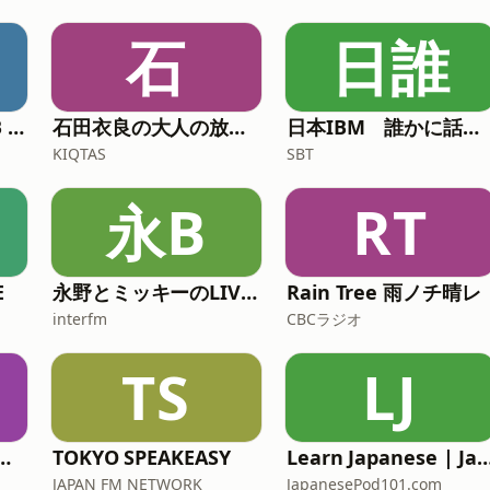
石
日誰
田村淳のNewsCLUB 今週のスゴい人
石田衣良の大人の放課後ラジオ
日本IBM 誰かに話したくなる“〇〇”の話
KIQTAS
SBT
永B
RT
E
永野とミッキーのLIVE BUZZ -ライブバズ-
Rain Tree 雨ノチ晴レ
interfm
CBCラジオ
TS
LJ
ライダー芝のぐるり遠回り
TOKYO SPEAKEASY
Learn Japanese | JapanesePod101.c
JAPAN FM NETWORK
JapanesePod101.com