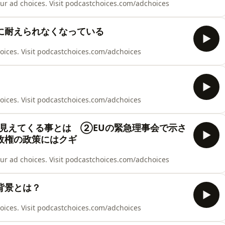
choices. Visit podcastchoices.com/adchoices
に耐えられなくなっている
s. Visit podcastchoices.com/adchoices
s. Visit podcastchoices.com/adchoices
見えてくる事とは ②EUの緊急理事会で示さ
政権の政策にはクギ
choices. Visit podcastchoices.com/adchoices
背景とは？
s. Visit podcastchoices.com/adchoices