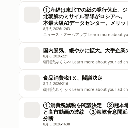
①産経は東北での紙の発行休止。ジ
北朝鮮のミサイル部隊がロシアへ。
本最大級AIデータセンター。メリッ
8月 6, 2026
1263
ニュース・ズームアップ Learn more about your ad 
国内景気、緩やかに拡大。大手企業
8月 6, 2026
221
朝刊読みくらべ Learn more about your ad choice
食品消費税1％、閣議決定
8月 5, 2026
216
朝刊読みくらべ Learn more about your ad choice
①消費税減税を閣議決定 ②熊本地
と高市動画の波紋 ③海峡合意間近
分断
8月 5, 2026
1638