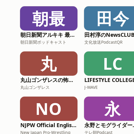
朝最
田今
朝日新聞アルキキ 最新ニュース
朝日新聞ポッドキャスト
文化放送PodcastQR
丸
LC
丸山ゴンザレスの怖くて奇妙な物件の話
LIFESTYLE COLLEG
丸山ゴンザレス
J-WAVE
NO
永
NJPW Official English Podcast
永野とモグ
New Japan Pro-Wrestling
テレ朝Podcast