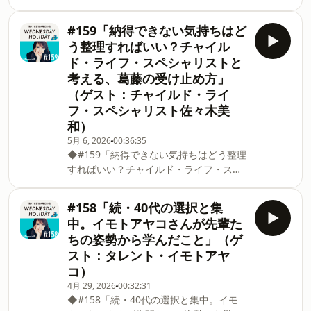
って主体性や欲望を奪ってしまうことも
にしていること」（ゲスト：チャイル
に変化
あります。鳥羽さんは、「人が育つ」と
ド・ライフ・スペシャリスト佐々木美
#159「納得できない気持ちはど
は、自分なりの問いを持ち、自分の欲望
和）概要#160のゲストは、前回に引き続
う整理すればいい？チャイル
とつながった状態で動けるようになるこ
きチャイルド・ライフ・スペシャリスト
ド・ライフ・スペシャリストと
とだと語ります。そして、「この人は、
の佐々木美和さん。今回も「納得できな
考える、葛藤の受け止め方」
この人なりに全力を尽くしている」と信
い」をテーマに、子どもたちが病気や治
（ゲスト：チャイルド・ライ
頼すること。失敗を避けさせるのではな
療と向き合うために、プロとしてどのよ
く、試行錯誤できる余白をつくることが
うな支援を行っているのかを伺います。
フ・スペシャリスト佐々木美
大切だと話します。教育現場での実践を
信頼されることを目的にするのではな
和）
もと
く、必要なときに頼れる存在でありた
5月 6, 2026
00:36:35
い。そんな姿勢のもと、佐々木さんは子
◆#159「納得できない気持ちはどう整理
どもの気持ちを尊重し続けています。手
すればいい？チャイルド・ライフ・スペ
術や検査の前には、写真や実際の器具、
シャリストと考える、葛藤の受け止め
音などを使いながら、何が起きるのかを
方」（ゲスト：チャイルド・ライフ・ス
#158「続・40代の選択と集
子ども目線で説明。馴染みのないMRI検
ペシャリスト佐々木美和）概要#159のゲ
中。イモトアヤコさんが先輩た
査の音を「宇宙人みたいな声」「おなら
ストは、チャイルド・ライフ・スペシャ
ちの姿勢から学んだこと」（ゲ
みたいな音」と表現するなど、不安を少
リストの佐々木美和さんです。チャイル
スト：タレント・イモトアヤ
しでも和らげる工夫をしているそうで
ド・ライフ・スペシャリストは、入院中
す。さらに、「手術前夜はどんな動画を
コ）
の子どもとその家族に対して心理社会的
見ながら眠る？」「手術後に何を食べた
なケアを行う専門職。不安やストレスの
4月 29, 2026
00:32:31
い？
◆#158「続・40代の選択と集中。イモ
多い環境のなかで、子どもが子どもらし