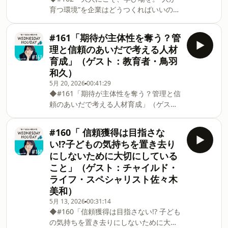
団。在籍するのは、料理人やバーテンダ
ながら、訪れた人が自然と写真を撮り、
育つ環境”を企業はどうつくればいいの
ーなど現場を知り尽くしたプロたち。彼
誰かに共有したくなる仕掛けをメニュー
か」（ゲスト：教育者・鳥羽和久）概要
らがつくるメニューは、単においしいだ
や空間に織り込んでいくそうです。ノ
#162のゲストは、前回に引き続き教育
けでなく、現場での再現性や収益性まで
#161「期待が主体性を奪う？管
者・作家の鳥羽和久さん。後編では「人
徹底的に計算されています。そんな彼ら
理と信頼のあいだで考える人材
が育つ環境とは何か」をテーマに、組織
が語るヒットの条件は、意外にもシンプ
育成」（ゲスト：教育者・鳥羽
づくりやマネジメントについてさらに掘
ルです。まずは、ブレないコンセプト。
和久）
り下げていきます。人が育つ環境とは、
どれだけ魅力的なアイデアでも、お店の
5月 20, 2026
00:41:29
一体どんな場所なのでしょうか。この問
軸に合わなければあえて採用しない。ま
◆#161「期待が主体性を奪う？管理と信
いに対して、私たちはつい「どんな研修
たSNS時代においては、「誰かにひと言
頼のあいだで考える人材育成」（ゲス
を用意するか」「どう効率的に育てる
で説明できる強み」を持つことも重要だ
ト：教育者・鳥羽和久）概要#161のゲス
か」といった方法論から考えてしまいが
と言います。そして何より、スタッフ一
トは、教育者の鳥羽和久さん。今回は
ちです。しかし鳥羽さんは、現代のマネ
人ひとりが当事者意識を持ち、お店を自
#160「 信頼獲得は目指さな
「人が育つとは何か」をテーマに、教育
ジメントが陥っている“効率化の行き過
分
い!?子どもの気持ちを置き去り
の現場から見える知見を手がかりに、企
ぎ”に警鐘を鳴らします。鳥羽さんはま
にしないために大切にしている
業における人材育成や組織づくりを捉え
ず、「社会のため」「誰かのため」とい
こと」（ゲスト：チャイルド・
直しながら、会社が「学校を超える学び
う大義名分だけでは、人は長く働き続け
ライフ・スペシャリスト佐々木
の場」になる可能性について探っていき
られないと語ります。また、会社を学び
ます。マネジメントにおいて、メンバー
美和）
の場にするためには、育てる側が変わり
の成長は多くの組織にとって大きな課題
続ける必要があるとも指摘。「大人こ
5月 13, 2026
00:31:14
のひとつ。しかし、よかれと思って行っ
◆#160「信頼獲得は目指さない!? 子ども
そ、勉強したほうがいい」という言葉に
ている期待や細やかなサポートが、かえ
の気持ちを置き去りにしないために大切
は、人も企業も未完成な存在であり、常