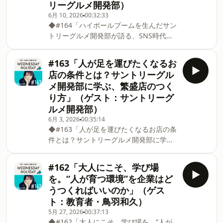
リーグルメ開発部）
に、会社員として働きながら約10年にわ
看板は大きな支えであると同時に、自分
たってポッドキャストを続けてきたお二
自身の輪郭を考えさせられる存在でもあ
6月 10, 2026
00:32:33
◆#164「ハイボールブームを生んだサン
人に、仕事とライフワークの関係につい
るようです。一方で、『ゆとたわ』のよ
トリーグルメ開発部が語る、SNS時代の
て伺います。まだポッドキャストが広く
うな個人活動には、会社とは異なる自由
ヒットの法則と外食の未来」（ゲスト：
知られていなかった2017年にスタートし
さ
サントリーグルメ開発部）概要#164のゲ
た『ゆとたわ』。今でこそ累計800万再
#163「人が足を運びたくなるお
ストは、前回に引き続きサントリーグル
生を超える人気番組となっていますが、
店の条件とは？サントリーグル
メ開発部の大島克美さん、鈴木華子さ
そのはじまりは純粋な趣味としてはじま
メ開発部に学ぶ、繁盛店のつく
ん、中塚洋希さん。これまで数々のブー
ったといいます。印象的なのは、「好き
り方」（ゲスト：サントリーグ
ムを生み出してきたサントリーグルメ開
なことを続けたい」という思いから、あ
ルメ開発部）
発部。今や居酒屋の定番となった「ハイ
えて大きな目標を設定しなかったこと。
ボール」も、かつて縮小傾向にあったウ
それよりも大切にしていたのは、仕事で
6月 3, 2026
00:35:14
◆#163「人が足を運びたくなるお店の条
イスキー市場を「食事と楽しむお酒」と
もプライベートでもない“サードプレイ
件とは？サントリーグルメ開発部に学
して再定義し、ジョッキやサーバー、提
ス”として『ゆとたわ』を続けること
ぶ、繁盛店のつくり方」（ゲスト：サン
供方法に至るまで徹底的に磨き上げるこ
トリーグルメ開発部）概要#163のゲスト
とで生まれた文化でした。では、SNSが
#162「大人にこそ、学び場
は、サントリーグルメ開発部の大島克美
当たり前になった今、ヒットの鍵はどこ
を。“人が育つ環境”を企業はど
さん、鈴木華子さん、中塚洋希さん。サ
にあるのでしょうか。その答えは、思わ
うつくればいいのか」（ゲス
ントリーグルメ開発部は、飲食店のコン
ず誰かに話したくなる体験にあるといい
ト：教育者・鳥羽和久）
セプト設計からメニュー開発、スタッフ
ます。単なる映えを狙うのではなく、現
5月 27, 2026
00:37:13
研修までを一気通貫で支援するプロ集
場のオペレーションや収益性まで見据え
◆#162「大人にこそ、学び場を。“人が