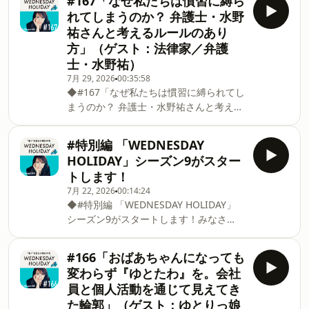
#167「なぜ私たちは慣習に縛ら
き続き法律家・弁護士の水野祐さん。後
れてしまうのか？ 弁護士・水野
編では、組織には秩序や安全性を守るた
祐さんと考えるルールのあり
めの「統制のルール」と、人の創造性や
方」（ゲスト：法律家／弁護
主体性を引き出す「創造のルール」があ
士・水野祐）
るという考え方を伺いました。後編では
議論をさらに一歩進め、「ルールは誰か
7月 29, 2026
00:35:58
◆#167「なぜ私たちは慣習に縛られてし
に与えられるものではなく、自分たちで
まうのか？ 弁護士・水野祐さんと考える
つくり、育てていくもの」という視点か
ルールのあり方」（ゲスト：法律家／弁
らルールメイキングの実践について考え
護士・水野祐）概要#167のゲストは、法
ていきます。水野さんは、いいルールと
#特別編 「WEDNESDAY
律家・弁護士の水野祐（みずの・たす
は「守らされるもの」ではなく、そこに
HOLIDAY」シーズン9がスター
く）さん。今回は「いい仕事は、いいル
いる人たちが納得感を持ち、仕事に集中
トします！
ールから」をテーマに、働くうえで欠か
できたり、より自由に挑戦できたりする
7月 22, 2026
00:14:24
せないルールのあり方について考えま
ものだと語ります。ルールは人を縛るた
◆#特別編 「WEDNESDAY HOLIDAY」
す。「ルール」と聞くと、「縛られるも
めだけに存在するのではなく、メンバー
シーズン9がスタートします！みなさ
の」「守らなければならないもの」とい
が安心して力を発揮するための「道具」
ん、暑い夏をいかがお過ごしですか。い
うイメージを抱きがちです。しかし本
でもあるのです。では、職場のルールを
よいよ来週7月29日（水）からシーズン9
来、ルールは人や組織がよりよく働くた
変えたいと思ったら、何からはじめれば
#166「おばあちゃんになっても
がスタートします。今回は、シーズン8
めの手段であり、時代や環境の変化に合
変わらず『ゆとたわ』を。会社
の振り返りと、現時点で決まっているシ
わせて見直されるべきものでもありま
員と個人活動を通じて見えてき
ーズン9のゲストのみなさんをご紹介し
す。水野さんは、ルールにはリスクを防
た輪郭」（ゲスト：ゆとりっ娘
ます。詳細はぜひ本編でご確認くださ