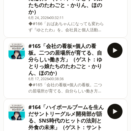
ぎ秩序を守る「統制のルール」と、挑戦
たちのたわごと・かりん、ほの
い！今シーズンもウェンホリをお楽しみ
や対話、創造性を後押しする「創造のル
に！◆リスナーのみなさまへお願い今回
か）
ール」があると語ります。一方で、日本
のエピソードがおもしろかった、学びが
6月 24, 2026
00:32:11
の組織では前者ばかりが重視され、目的
あったという方は、ぜひ番組概要欄から
◆#166「おばあちゃんになっても変わら
を失った慣習や暗黙の了解が、そのまま
フォロー&amp;評価をお願いします！ま
ず『ゆとたわ』を。会社員と個人活動を
残り続けているケースも少なくありませ
た各SNSで #ウェンホリ のハッシュタグ
通じて見えてきた輪郭」（ゲスト：ゆと
ん。なぜルールは形骸化してしまうので
をつけて感想や意見を聞かせてくださ
りっ娘たちのたわごと・かりん、ほの
しょう
#165「会社の看板×個人の看
い。フォームからのお便りもどしどしお
か）概要#166のゲストは、前回に引き続
板。二つの居場所が育てる、自
待ちしています。継続的に番組を運営し
き『ゆとりっ娘たちのたわごと』のかり
分らしい働き方」（ゲスト：ゆ
ていくうえで、みなさんの声が指針にな
んさんとほのかさん。後編も「会社の看
とりっ娘たちのたわごと・かり
ります！⁠⁠⁠⁠⁠⁠⁠⁠⁠⁠⁠⁠⁠⁠⁠⁠⁠⁠⁠⁠⁠⁠⁠⁠⁠⁠⁠⁠⁠⁠⁠⁠⁠⁠⁠⁠⁠⁠⁠⁠⁠⁠⁠⁠⁠⁠⁠⁠⁠⁠⁠⁠⁠⁠⁠⁠⁠⁠⁠⁠⁠
板×個人の看板」をテーマに、会社員と
ん、ほのか）
して働くことの価値や個人活動との向き
合い方について話します。会社に所属す
6月 17, 2026
00:38:36
◆#165「会社の看板×個人の看板。二つ
ることで自分一人では出会えない人と仕
の居場所が育てる、自分らしい働き方」
事ができたり、大きなプロジェクトに携
（ゲスト：ゆとりっ娘たちのたわごと・
われたりする一方で、「それは本当に自
かりん、ほのか）概要#165のゲストは、
分の実力なのか」と戸惑う瞬間も。ほの
#164「ハイボールブームを生ん
大人気ポッドキャスト『ゆとりっ娘たち
かさんは、交流会で名刺を切らしてしま
だサントリーグルメ開発部が語
のたわごと』のパーソナリティを務め
った経験を振り返り、「会社名や肩書き
る、SNS時代のヒットの法則と
る、かりんさんとほのかさん。今回は
なしで自分を説明しようとすると何も話
外食の未来」（ゲスト：サント
「会社の看板、個人の看板」をテーマ
せなくなった」と語ります。会社という