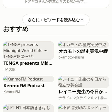
トアヤコさんが先輩たちの姿勢から学ん
く過ごせる時間を守りながら、安心して
だこと」（ゲスト：タレント・イモトア
治療に向き合えるよう支えています。そ
ヤコ）概要#158のゲストは、前回に引き
んな佐々木さんを迎え、今回は「納得で
続きタレントのイモトアヤコさん。今回
きない」をテーマに話を伺います。病状
さらにエピソードを読み込む
も「40代のやる・やらない」をテーマ
や治療について説明を受け、頭では理解
おすすめ
に、仕事との向き合い方をじっくりと掘
できても、気持ちが追いつかないことは
り下げていきます。最初の質問は「過去
少なくありません。大人であっても受け
にうまくいかなかったことに再挑戦する
止めきれない場面があるからこそ、子ど
か」。これに対して、イモトさんは「や
もにとってはなおさら難しい問題です。
らない」とひと言。苦手なことを60点に
佐々木さんは、その「理解」と「納得」
オカモトの歴史実況中継
引き上げるよりも、120点を出せる分野
のあいだにあるズレを、無理に埋めよう
okamotorekishi
に時間と体力を注ぐ。そんな明確な選択
と
TENGA presents Midnight World Cafe 〜TENGA茶屋〜**
基準が語られます。また、年下スタッフ
FM大阪
との関係性の築き方や、現場でのコミュ
ニケーションにも話題は広がります。嫌
なことやモヤモヤしたことは一度オープ
KenmoFM Podcast
ンにし、空気を重くせずに前向きに切り
替える。産休・育休を経て、「やる」と
レイニー先生の今日から役立つ英会話
KenmoFM
決めた仕事をより楽しもうとする意識の
ナラドエンタテインメント株式会社
変化も印象的です。さらに、尊敬する内
村光良さんの背中を見て感じた理想