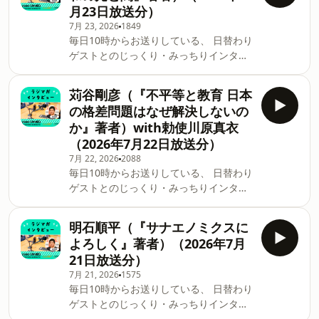
月23日放送分）
7月 23, 2026
1849
毎日10時からお送りしている、 日替わり
ゲストとのじっくり・みっちりインタビ
ュートークコーナー 「ラジマガインタビ
ュー」のアーカイブ配信です。 服部龍二
苅谷剛彦（『不平等と教育 日本
（『安倍晋三 平成・令和の光と闇』著
の格差問題はなぜ解決しないの
者）（2026年7月23日放送分）
か』著者）with勅使川原真衣
（2026年7月22日放送分）
7月 22, 2026
2088
毎日10時からお送りしている、 日替わり
ゲストとのじっくり・みっちりインタビ
ュートークコーナー 「ラジマガインタビ
ュー」のアーカイブ配信です。 苅谷剛彦
明石順平（『サナエノミクスに
（『不平等と教育 日本の格差問題はなぜ
よろしく』著者）（2026年7月
解決しないのか』著者）with勅使川原真
21日放送分）
衣（2026年7月22日放送分）
7月 21, 2026
1575
毎日10時からお送りしている、 日替わり
ゲストとのじっくり・みっちりインタビ
ュートークコーナー 「ラジマガインタビ