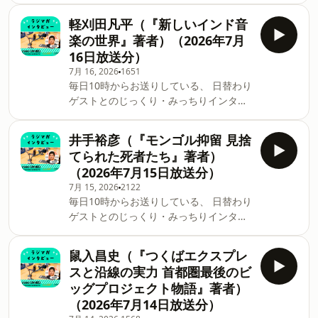
ュー」のアーカイブ配信です。 明石順平
軽刈田凡平（『新しいインド音
（『サナエノミクスによろしく』著者）
楽の世界』著者）（2026年7月
（2026年7月21日放送分）
16日放送分）
7月 16, 2026
1651
毎日10時からお送りしている、 日替わり
ゲストとのじっくり・みっちりインタビ
ュートークコーナー 「ラジマガインタビ
ュー」のアーカイブ配信です。 今回紹介
井手裕彦（『モンゴル抑留 見捨
した音楽はコチラ！ ↓ ・ウディット・
てられた死者たち』著者）
ナラヤン、アルカ・ヤーグニク、サプ
（2026年7月15日放送分）
ナ・アワスティ「Pardesi Pardesi」
7月 15, 2026
2122
（パルデーシー・パルデーシー） ・
毎日10時からお送りしている、 日替わり
Sidhu Moose Wala「Lock」 ・Prateek
ゲストとのじっくり・みっちりインタビ
Kuhad「Blush」 ・
ュートークコーナー 「ラジマガインタビ
Agam「Manavyalakinchara（Mist
ュー」のアーカイブ配信です。 井手裕彦
Of Capricorn) ・Sid Sriram「Dear
鼠入昌史（『つくばエクスプレ
（『モンゴル抑留 見捨てられた死者た
Sahana」 軽刈田凡平（『新しいインド
スと沿線の実力 首都圏最後のビ
ち』著者）（2026年7月15日放送分）
音楽の世界』著者）（2026年7月16日放
ッグプロジェクト物語』著者）
送分）
（2026年7月14日放送分）