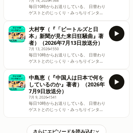
7月 14, 2026
1568
毎日10時からお送りしている、 日替わり
ゲストとのじっくり・みっちりインタビ
ュートークコーナー 「ラジマガインタビ
ュー」のアーカイブ配信です。 鼠入昌史
大村亨（『「ビートルズと日
（『つくばエクスプレスと沿線の実力 首
本」新聞が見た来日狂騒曲』著
都圏最後のビッグプロジェクト物語』著
者）（2026年7月13日放送分）
者）（2026年7月14日放送分）
7月 13, 2026
1550
毎日10時からお送りしている、 日替わり
ゲストとのじっくり・みっちりインタビ
ュートークコーナー 「ラジマガインタビ
ュー」のアーカイブ配信です。 大村亨
中島恵（『中国人は日本で何を
（『「ビートルズと日本」新聞が見た来
しているのか』著者）（2026年
日狂騒曲』著者）（2026年7月13日放送
7月9日放送分）
分）
7月 9, 2026
1541
毎日10時からお送りしている、 日替わり
ゲストとのじっくり・みっちりインタビ
ュートークコーナー 「ラジマガインタビ
ュー」のアーカイブ配信です。 中島恵
（『中国人は日本で何をしているのか』
さらにエピソードを読み込む