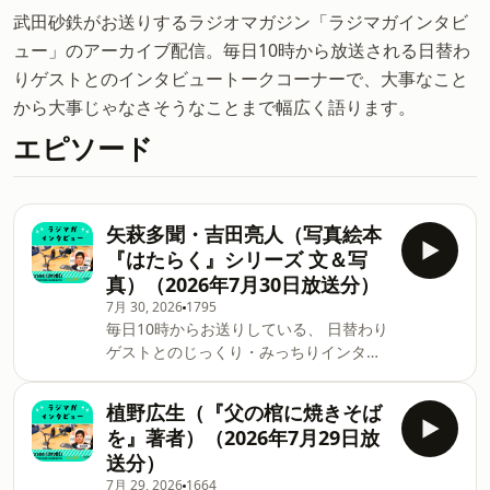
武田砂鉄がお送りするラジオマガジン「ラジマガインタビ
ュー」のアーカイブ配信。毎日10時から放送される日替わ
りゲストとのインタビュートークコーナーで、大事なこと
から大事じゃなさそうなことまで幅広く語ります。
エピソード
矢萩多聞・吉田亮人（写真絵本
『はたらく』シリーズ 文＆写
真）（2026年7月30日放送分）
7月 30, 2026
1795
毎日10時からお送りしている、 日替わり
ゲストとのじっくり・みっちりインタビ
ュートークコーナー 「ラジマガインタビ
ュー」のアーカイブ配信です。 矢萩多
植野広生（『父の棺に焼きそば
聞・吉田亮人（写真絵本『はたらく』シ
を』著者）（2026年7月29日放
リーズ 文＆写真）（2026年7月30日放送
送分）
分）
7月 29, 2026
1664