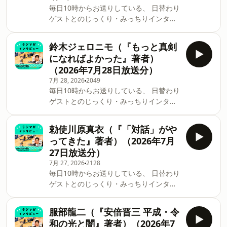
毎日10時からお送りしている、 日替わり
ゲストとのじっくり・みっちりインタビ
ュートークコーナー 「ラジマガインタビ
ュー」のアーカイブ配信です。 植野広生
鈴木ジェロニモ（『もっと真剣
（『父の棺に焼きそばを』著者）（2026
になればよかった』著者）
年7月29日放送分）
（2026年7月28日放送分）
7月 28, 2026
2049
毎日10時からお送りしている、 日替わり
ゲストとのじっくり・みっちりインタビ
ュートークコーナー 「ラジマガインタビ
ュー」のアーカイブ配信です。 鈴木ジェ
勅使川原真衣（『「対話」がや
ロニモ（『もっと真剣になればよかっ
ってきた』著者）（2026年7月
た』著者）（2026年7月28日放送分）
27日放送分）
7月 27, 2026
2128
毎日10時からお送りしている、 日替わり
ゲストとのじっくり・みっちりインタビ
ュートークコーナー 「ラジマガインタビ
ュー」のアーカイブ配信です。 勅使川原
服部龍二（『安倍晋三 平成・令
真衣（『「対話」がやってきた』著者）
和の光と闇』著者）（2026年7
（2026年7月27日放送分）