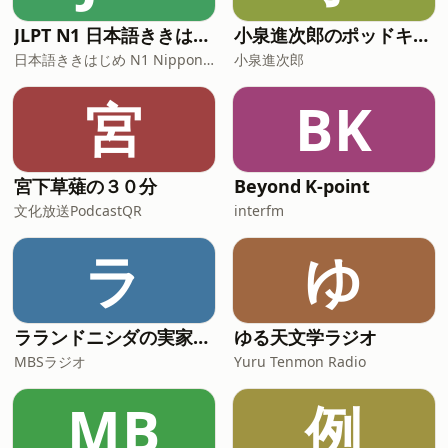
JLPT N1 日本語ききはじめ
小泉進次郎のポッドキャスト
日本語ききはじめ N1 Nippon KiKi Hajime
小泉進次郎
宮
BK
宮下草薙の３０分
Beyond K-point
文化放送PodcastQR
interfm
ラ
ゆ
ラランドニシダの実家には帰らない
ゆる天文学ラジオ
MBSラジオ
Yuru Tenmon Radio
MB
例