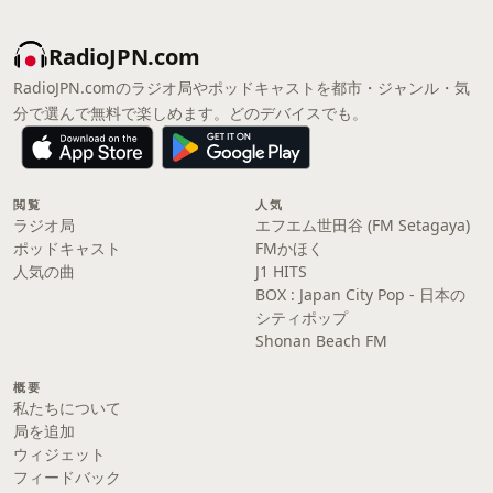
RadioJPN.com
RadioJPN.comのラジオ局やポッドキャストを都市・ジャンル・気
分で選んで無料で楽しめます。どのデバイスでも。
閲覧
人気
ラジオ局
エフエム世田谷 (FM Setagaya)
ポッドキャスト
FMかほく
人気の曲
J1 HITS
BOX : Japan City Pop - 日本の
シティポップ
Shonan Beach FM
概要
私たちについて
局を追加
ウィジェット
フィードバック