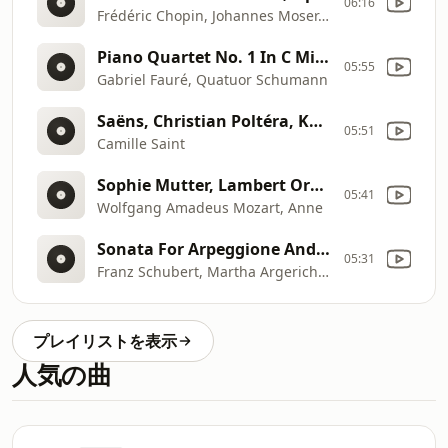
06:16
Frédéric Chopin, Johannes Moser, Ewa Kupiec
Piano Quartet No. 1 In C Minor, Op. 15: III. Adagio
05:55
Gabriel Fauré, Quatuor Schumann
Saëns, Christian Poltéra, Kathryn Stott
05:51
Camille Saint
Sophie Mutter, Lambert Orkis
05:41
Wolfgang Amadeus Mozart, Anne
Sonata For Arpeggione And Piano In A Minor, D.821: 1. Allegro moderato
05:31
Franz Schubert, Martha Argerich, Mischa Maisky
プレイリストを表示
人気の曲