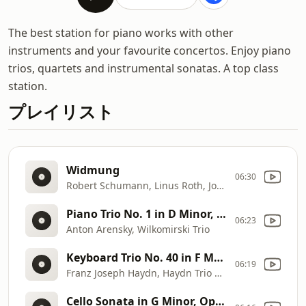
The best station for piano works with other
instruments and your favourite concertos. Enjoy piano
trios, quartets and instrumental sonatas. A top class
station.
プレイリスト
Widmung
06:30
Robert Schumann, Linus Roth, José Gallardo
Piano Trio No. 1 in D Minor, Op. 32: II. Scherzo
06:23
Anton Arensky, Wilkomirski Trio
Keyboard Trio No. 40 in F Major, Hob.XV:40: II. Menuet
06:19
Franz Joseph Haydn, Haydn Trio Eisenstadt
Cello Sonata in G Minor, Op. 65: II. Scherzo: Allegro con brio