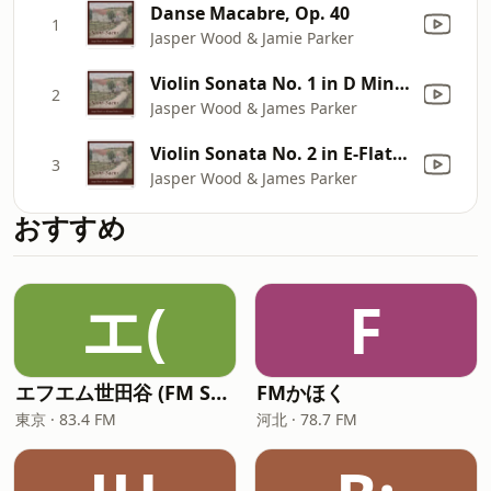
Danse Macabre, Op. 40
1
Jasper Wood & Jamie Parker
Violin Sonata No. 1 in D Minor, Op. 75: I. Allegro Agitato
2
Jasper Wood & James Parker
Violin Sonata No. 2 in E-Flat Major, Op. 102: II. Scherzo. Vivace
3
Jasper Wood & James Parker
おすすめ
エ(
F
エフエム世田谷 (FM Setagaya)
FMかほく
東京 · 83.4 FM
河北 · 78.7 FM