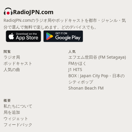
RadioJPN.com
RadioJPN.comのラジオ局やポッドキャストを都市・ジャンル・気
分で選んで無料で楽しめます。どのデバイスでも。
閲覧
人気
ラジオ局
エフエム世田谷 (FM Setagaya)
ポッドキャスト
FMかほく
人気の曲
J1 HITS
BOX : Japan City Pop - 日本の
シティポップ
Shonan Beach FM
概要
私たちについて
局を追加
ウィジェット
フィードバック