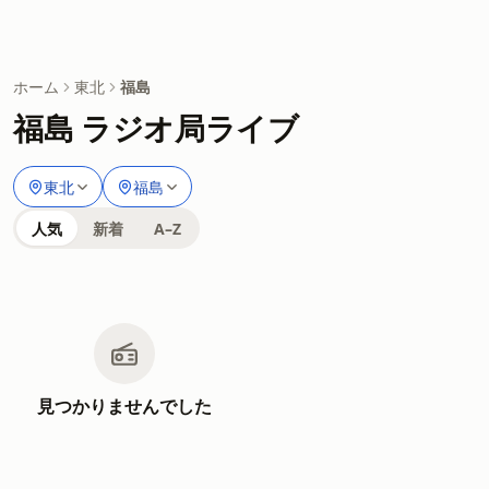
ホーム
東北
福島
福島 ラジオ局ライブ
東北
福島
人気
新着
A–Z
見つかりませんでした