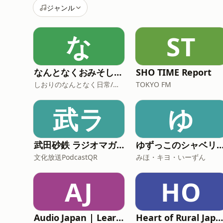
ジャンル
な
ST
なんとなくおみそしる的ラヂオ
SHO TIME Report
しおりのなんとなく日常/詩織
TOKYO FM
武ラ
ゆ
武田砂鉄 ラジオマガジン
ゆずっこのシャベリ
文化放送PodcastQR
みほ・キヨ・いーずん
AJ
HO
Audio Japan | Learning Japan with you
Heart of Rural Japan: GIFU — Where Japan Remains