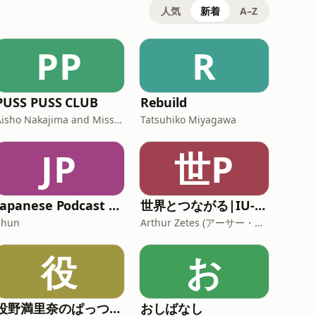
人気
新着
A–Z
PP
R
PUSS PUSS CLUB
Rebuild
Aisho Nakajima and Miss Fuuji
Tatsuhiko Miyagawa
JP
世P
Japanese Podcast with Shun | 守備力ゼロです
世界とつながる|IU-Connectの公式 Podcast
Shun
Arthur Zetes (アーサー・ゼテス）
役
お
役野満里奈のぱっつもらじお♪
おしばなし