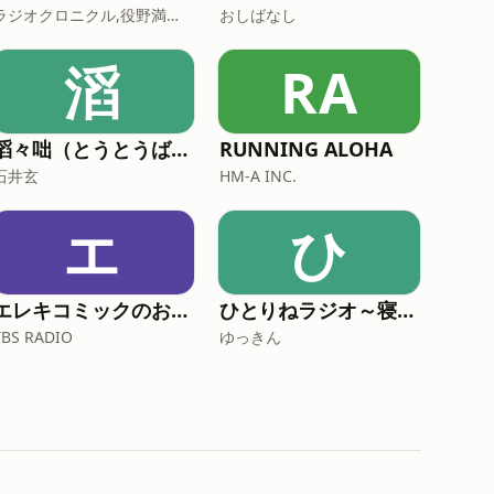
ラジオクロニクル,役野満里奈,Radio Chronicle,Marina Yakuno
おしばなし
滔
RA
滔々咄（とうとうばなし）
RUNNING ALOHA
石井玄
HM-A INC.
エ
ひ
エレキコミックのおーいエレマル
ひとりねラジオ～寝落ち用ポッドキャスト～
TBS RADIO
ゆっきん