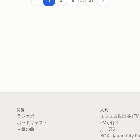
…
1
2
3
21
閲覧
人気
ラジオ局
エフエム世田谷 (FM S
ポッドキャスト
FMかほく
人気の曲
J1 HITS
BOX : Japan Cit