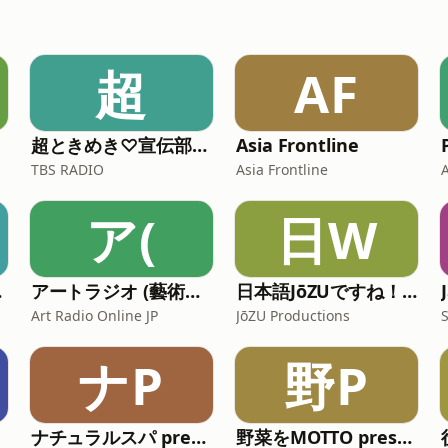
超
AF
超ときめき♡宣伝部の超ときめくときを。
Asia Frontline
TBS RADIO
Asia Frontline
ア(
日W
場！
アートラジオ (藝術の話)
日本語JōZUですね！ with Mickey and Nelson
Art Radio Online JP
JōZU Productions
ナP
野P
ナチュラルスパ presents TOKYO SAUNAR'S GARDEN
野菜をMOTTO presents スープのじかん。