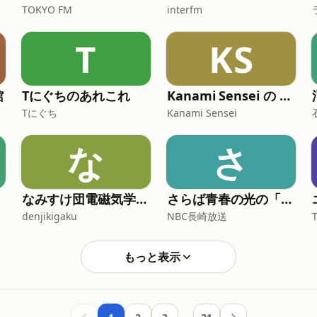
TOKYO FM
interfm
T
KS
館
Tにぐちのあれこれ
Kanami Sensei の Nihongo: JLPT N5
Tにぐち
Kanami Sensei
な
さ
なみすけ団電磁気学部のアニメわくわく研究室
さらば青春の光の「青春デストロイヤー」
denjikigaku
NBC長崎放送
もっと表示