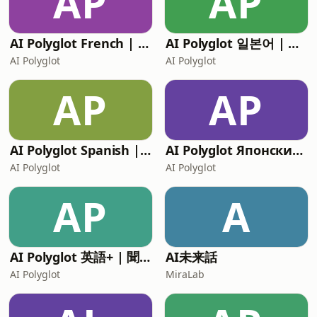
AP
AP
AI Polyglot French | Natural Listening français
AI Polyglot 일본어 | 흘려듣기 Japanese
AI Polyglot
AI Polyglot
AP
AP
AI Polyglot Spanish | Natural Listening Espanol
AI Polyglot Японский язык | Слушать Japanese
AI Polyglot
AI Polyglot
AP
A
AI Polyglot 英語+ | 聞き流し English
AI未来話
AI Polyglot
MiraLab