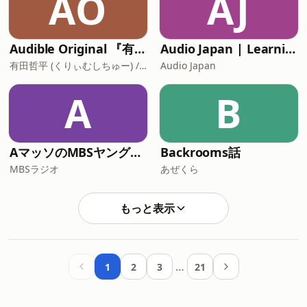
AO
AJ
Audible Original 『有田脳』
Audio Japan | Learning Japan with you
有田哲平 (くりぃむしちゅー) / コトブキツカサ
Audio Japan
A
B
AマッソのMBSヤングタウン
Backrooms話
MBSラジオ
あぜくら
もっと表示
…
1
2
3
21