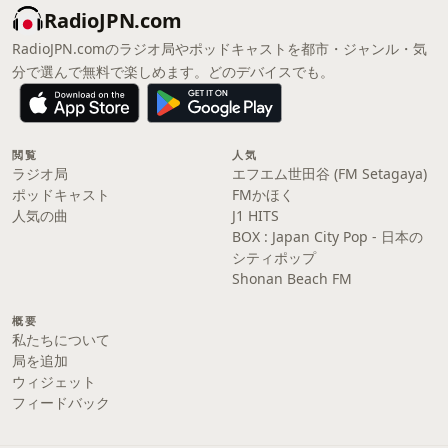
RadioJPN.com
RadioJPN.comのラジオ局やポッドキャストを都市・ジャンル・気
分で選んで無料で楽しめます。どのデバイスでも。
閲覧
人気
ラジオ局
エフエム世田谷 (FM Setagaya)
ポッドキャスト
FMかほく
人気の曲
J1 HITS
BOX : Japan City Pop - 日本の
シティポップ
Shonan Beach FM
概要
私たちについて
局を追加
ウィジェット
フィードバック