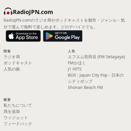
RadioJPN.com
RadioJPN.comのラジオ局やポッドキャストを都市・ジャンル・気
分で選んで無料で楽しめます。どのデバイスでも。
閲覧
人気
ラジオ局
エフエム世田谷 (FM Setagaya)
ポッドキャスト
FMかほく
人気の曲
J1 HITS
BOX : Japan City Pop - 日本の
シティポップ
Shonan Beach FM
概要
私たちについて
局を追加
ウィジェット
フィードバック