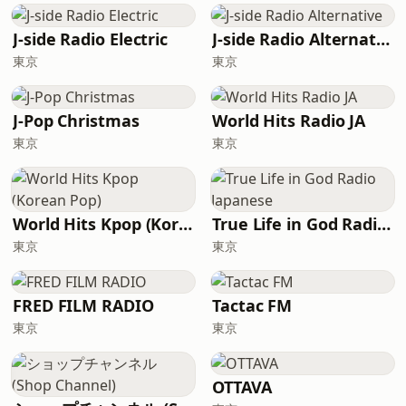
J-side Radio Electric
J-side Radio Alternative
東京
東京
J-Pop Christmas
World Hits Radio JA
東京
東京
World Hits Kpop (Korean Pop)
True Life in God Radio Japanese
東京
東京
FRED FILM RADIO
Tactac FM
東京
東京
OTTAVA