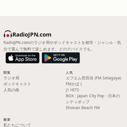
RadioJPN.com
RadioJPN.comのラジオ局やポッドキャストを都市・ジャンル・気
分で選んで無料で楽しめます。どのデバイスでも。
閲覧
人気
ラジオ局
エフエム世田谷 (FM Setagaya)
ポッドキャスト
FMかほく
人気の曲
J1 HITS
BOX : Japan City Pop - 日本の
シティポップ
Shonan Beach FM
概要
私たちについて