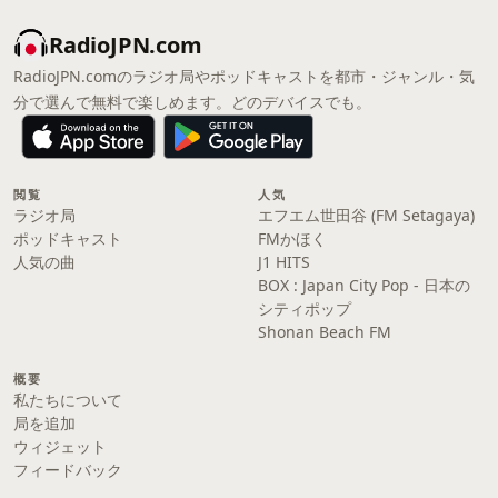
RadioJPN.com
RadioJPN.comのラジオ局やポッドキャストを都市・ジャンル・気
分で選んで無料で楽しめます。どのデバイスでも。
閲覧
人気
ラジオ局
エフエム世田谷 (FM Setagaya)
ポッドキャスト
FMかほく
人気の曲
J1 HITS
BOX : Japan City Pop - 日本の
シティポップ
Shonan Beach FM
概要
私たちについて
局を追加
ウィジェット
フィードバック