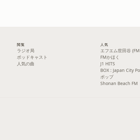
閲覧
人気
ラジオ局
エフエム世田谷 (FM S
ポッドキャスト
FMかほく
人気の曲
J1 HITS
BOX : Japan Cit
ポップ
Shonan Beach FM