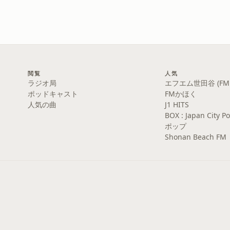
閲覧
人気
ラジオ局
エフエム世田谷 (FM S
ポッドキャスト
FMかほく
人気の曲
J1 HITS
BOX : Japan Cit
ポップ
Shonan Beach FM