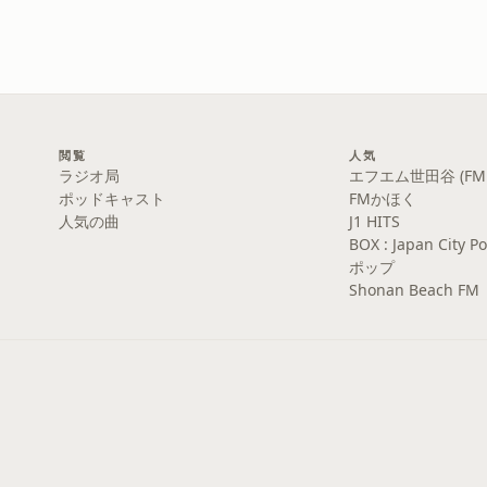
閲覧
人気
ラジオ局
エフエム世田谷 (FM S
ポッドキャスト
FMかほく
人気の曲
J1 HITS
BOX : Japan Cit
ポップ
Shonan Beach FM