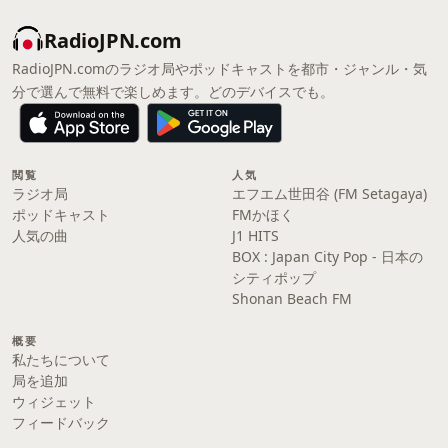
RadioJPN.com
RadioJPN.comのラジオ局やポッドキャストを都市・ジャンル・気
分で選んで無料で楽しめます。どのデバイスでも。
閲覧
人気
ラジオ局
エフエム世田谷 (FM Setagaya)
ポッドキャスト
FMかほく
人気の曲
J1 HITS
BOX : Japan City Pop - 日本の
シティポップ
Shonan Beach FM
概要
私たちについて
局を追加
ウィジェット
フィードバック