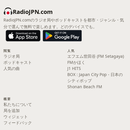
RadioJPN.com
RadioJPN.comのラジオ局やポッドキャストを都市・ジャンル・気
分で選んで無料で楽しめます。どのデバイスでも。
閲覧
人気
ラジオ局
エフエム世田谷 (FM Setagaya)
ポッドキャスト
FMかほく
人気の曲
J1 HITS
BOX : Japan City Pop - 日本の
シティポップ
Shonan Beach FM
概要
私たちについて
局を追加
ウィジェット
フィードバック