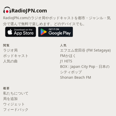
RadioJPN.com
RadioJPN.comのラジオ局やポッドキャストを都市・ジャンル・気
分で選んで無料で楽しめます。どのデバイスでも。
閲覧
人気
ラジオ局
エフエム世田谷 (FM Setagaya)
ポッドキャスト
FMかほく
人気の曲
J1 HITS
BOX : Japan City Pop - 日本の
シティポップ
Shonan Beach FM
概要
私たちについて
局を追加
ウィジェット
フィードバック