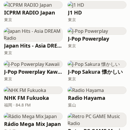
ICPRM RADIO Japan
J1 HD
東京
東京
J-Pop Powerplay
Japan Hits - Asia DREAM Radio
東京
東京
J-Pop Powerplay Kawaii
J-Pop Sakura 懐かしい
東京
東京
NHK FM Fukuoka
Radio Hayama
福岡 · 84.8 FM
葉山
Rádio Mega Mix Japan