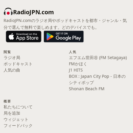
RadioJPN.com
RadioJPN.comのラジオ局やポッドキャストを都市・ジャンル・気
分で選んで無料で楽しめます。どのデバイスでも。
閲覧
人気
ラジオ局
エフエム世田谷 (FM Setagaya)
ポッドキャスト
FMかほく
人気の曲
J1 HITS
BOX : Japan City Pop - 日本の
シティポップ
Shonan Beach FM
概要
私たちについて
局を追加
ウィジェット
フィードバック