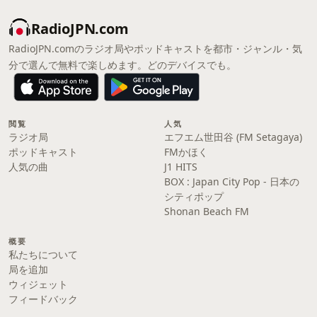
RadioJPN.com
RadioJPN.comのラジオ局やポッドキャストを都市・ジャンル・気
分で選んで無料で楽しめます。どのデバイスでも。
閲覧
人気
ラジオ局
エフエム世田谷 (FM Setagaya)
ポッドキャスト
FMかほく
人気の曲
J1 HITS
BOX : Japan City Pop - 日本の
シティポップ
Shonan Beach FM
概要
私たちについて
局を追加
ウィジェット
フィードバック