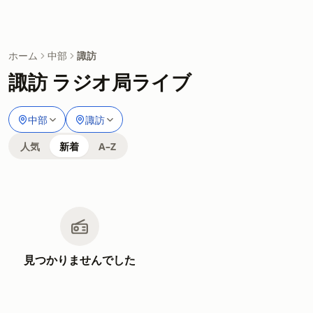
ホーム
中部
諏訪
諏訪 ラジオ局ライブ
中部
諏訪
人気
新着
A–Z
見つかりませんでした