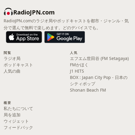
RadioJPN.com
RadioJPN.comのラジオ局やポッドキャストを都市・ジャンル・気
分で選んで無料で楽しめます。どのデバイスでも。
閲覧
人気
ラジオ局
エフエム世田谷 (FM Setagaya)
ポッドキャスト
FMかほく
人気の曲
J1 HITS
BOX : Japan City Pop - 日本の
シティポップ
Shonan Beach FM
概要
私たちについて
局を追加
ウィジェット
フィードバック