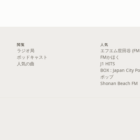
閲覧
人気
ラジオ局
エフエム世田谷 (FM S
ポッドキャスト
FMかほく
人気の曲
J1 HITS
BOX : Japan Cit
ポップ
Shonan Beach FM