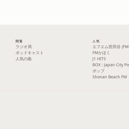
閲覧
人気
ラジオ局
エフエム世田谷 (FM S
ポッドキャスト
FMかほく
人気の曲
J1 HITS
BOX : Japan Cit
ポップ
Shonan Beach FM